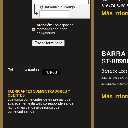
516x74,5x68,
↺
Introduce el código.
Más info
Atención
: Los espacios
marcados con
*
son
obligatorios.
BARRA 
ST-8090
Twittear esta página
Barra de Led
Barra de Led STRAND
30v.Medidas 756x74,5
FABRICANTES SUMINISTRADORES Y
Más info
CLIENTES
Los logos comerciales de empresas que
aparecen en esta web corresponden a los
fabricantes de los accesorios que
comercializamos