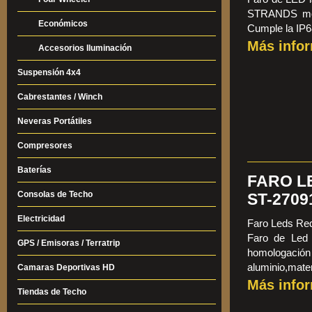
STRANDS mo
Económicos
Cumple la IP6
Medidas:Diá
Más info
Accesorios Iluminación
250mm.Precio
Suspensión 4x4
Cabrestantes / Winch
Neveras Portátiles
Compresores
Baterías
FARO L
Consolas de Techo
ST-2709
Electricidad
Faro Leds Re
Faro de Led
GPS / Emisoras / Terratrip
homologac
aluminio,mate
Camaras Deportivas HD
alcance 
Más info
Tiendas de Techo
0,2w.Medidas
239mm.temp