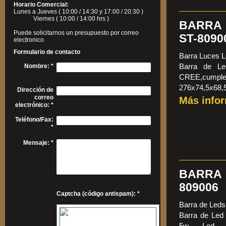
Horario Comercial:
Lunes a Jueves ( 10:00 / 14:30 y 17:00 / 20:30 )
Viernes ( 10:00 / 14:00 hrs )
BARRA 
Puede solicitarnos un presupuesto por correo
ST-8090
electronico
Formulario de contacto
Barra Luces 
Barra de L
Nombre:
*
CREE,cump
276x74,5x68,
Dirección de
correo
Más info
electrónico:
*
Teléfono/Fax:
*
Mensaje:
*
BARRA 
809006
Captcha (código antispam): *
Barra de Led
Barra de Le
5w Led CR