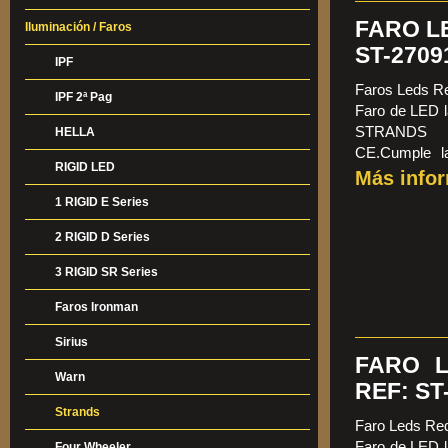
FARO L
Iluminación / Faros
ST-2709
IPF
Faros Leds R
IPF 2ª Pag
Faro de LED l
STRANDS 
HELLA
CE.Cumple la
RIGID LED
lentes PC,10-
Más info
posición de 0
1 RIGID E Series
+65ºC.
Medidas:Diá
2 RIGID D Series
188,4mm.Prec
3 RIGID SR Series
3000 LUMENS 
Faros Ironman
Sirius
FARO L
Warn
REF: ST
Strands
Faro Leds Re
Faro de LED l
Four Wheeler