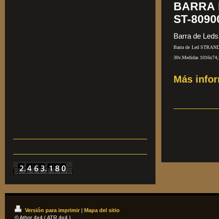
BARRA 
ST-8090
Barra de Led
Barra de Led STRAND
30v.Medidas 1016x74,
Más info
Versión para imprimir
|
Mapa del sitio
© Athor 4x4 ( ATR 4x4 )