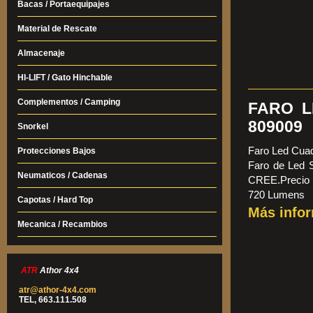
Bacas / Portaequipajes
+65º.Precio u
4500 LUMENS 
Material de Rescate
Almacenaje
HI-LIFT / Gato Hinchable
Complementos / Camping
FARO L
809009
Snorkel
Faro Led Cua
Protecciones Bajos
Faro de Led 
Neumaticos / Cadenas
CREE.Precio 
720 Lumens
Capotas / Hard Top
Más info
Mecanica / Recambios
ATR
Athor 4x4
atr@athor-4x4.com
TEL, 663.111.508