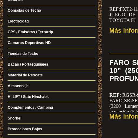
REF:FXT2-11
Consolas de Techo
JUEGO DE
TOYOTA FJ
Electricidad
Más info
PVP: 6500,0
GPS / Emisoras / Terratrip
XISTENCIA
Camaras Deportivas HD
FXT2-11-013
1.892,78 € **
Tiendas de Techo
FXT2-11-014
FARO SR
Bacas / Portaequipajes
1.395,56 €
10” (2
Material de Rescate
PROFUN
Almacenaje
REF:
RGSR-
HI-LIFT / Gato Hinchable
FARO SR-SER
(3200 Lume
Complementos / Camping
expansión (52
Más info
Snorkel
Protecciones Bajos