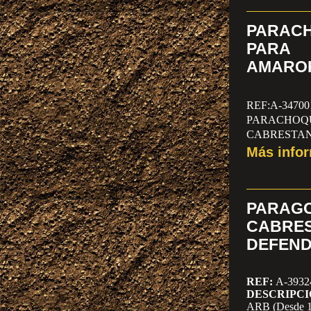
(1998 -2005)
REF:LTR-0
PARAC
TOYOTA HI
PARA
(1998 -2005)
AMAROK
REF:LTR-0
TOYOTA HI
REF:A-34700
(1998 -2005)
PARACH
ANTES 1.600
CABRESTA
ANTES
1.496
Más info
PARA
CABRE
DEFENDE
REF:
A-3932
DESCRIPCI
ARB (Desde 1