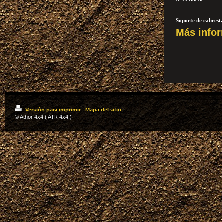
Soporte de cabrest
Más info
1442,23 €
Oferta
Opciones para mont
- Tacos goma fronta
- Faros cuneteros p
- Faros cuneteros p
Versión para imprimir
|
Mapa del sitio
© Athor 4x4 ( ATR 4x4 )