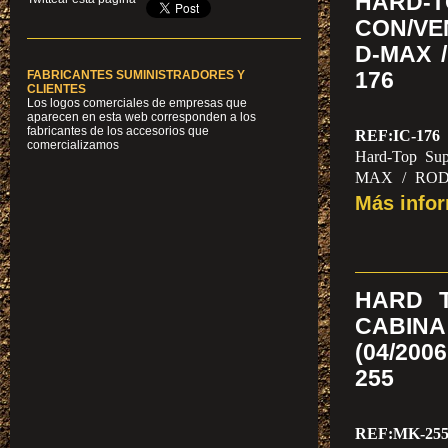
HARD
CON/VE
D-MAX /
176
FABRICANTES SUMINISTRADORES Y
CLIENTES
Los logos comerciales de empresas que
aparecen en esta web corresponden a los
fabricantes de los accesorios que
REF:IC-176
comercializamos
Hard-Top Sup
MAX / RODEO
ventanas, nive
Más info
ANTES 1.920
HARD T
CABIN
(04/200
255
REF:MK-25