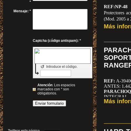
*
REF:NP-48
Mensaje:
*
Protectores ac
(Mod. 2005 a 
ANTES: 120,
Más info
Captcha (código antispam): *
PARA
SOPOR
RANGER,
↺
Introduce el código.
REF:
A-3940
Atención
: Los espacios
ANTES: 1.442
marcados con
*
son
PARACHOQ
obligatorios.
INTEGRAL
Más info
(FORD) SO
Twittear esta página