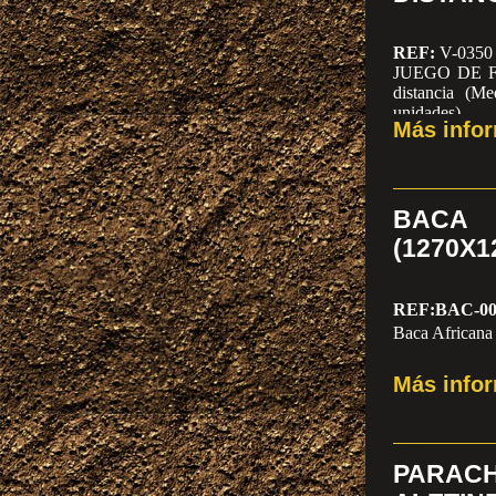
REF:
V-0350
JUEGO DE 
distancia
(Me
unidades)
Más info
BACA
(1270X1
REF:BAC-00
Baca Africana
Más info
PARACH