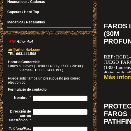
Neumaticos / Cadenas
Capotas / Hard Top
Mecanica / Recambios
FAROS L
(30M
PROFUN
ATR
Athor 4x4
atr@athor-4x4.com
TEL, 663.111.508
REF:
RGDL-
JUEGO FARO
Horario Comercial:
Lunes a Jueves ( 10:00 / 14:30 y 17:00 / 20:30 )
(1300 Lumens)
Viernes ( 10:00 / 14:00 hrs )
400m profundi
Más info
Puede solicitarnos un presupuesto por correo
electronico
Formulario de contacto
Nombre:
*
PROT
Dirección de
FAR
correo
PATHFI
electrónico:
*
Teléfono/Fax: