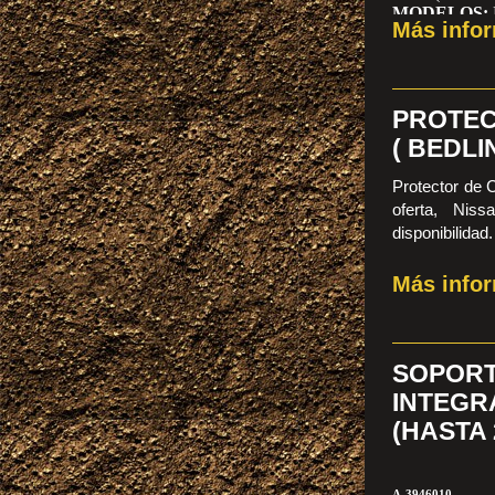
MODELOS:
Más info
FAMILIA:
S
Precio Anteri
600,00€
PROTEC
( BEDLI
Protector de 
oferta, Niss
disponibilidad.
Precio anterio
Más info
SOPOR
INTEGR
(HASTA 
A-3946010