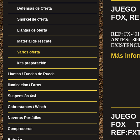
JUEGO
Defensas de Oferta
FOX, RE
Snorkel de oferta
Llantas de oferta
REF:
FX-401
ANTES: 300
Material de rescate
EXISTENCIAS
Varios oferta
Más info
JUEGO D
SUSPENSION 
kits preparación
Delanteros)
MODELOS:
Llantas / Fundas de Rueda
NISSAN
- N
Iluminación / Faros
TOYOTA
- H
MITSUBISH
Suspensión 4x4
HUMMER
-
Cabrestantes / Winch
JUEGO
Neveras Portátiles
FOX T
Compresores
REF:FXT
Baterías