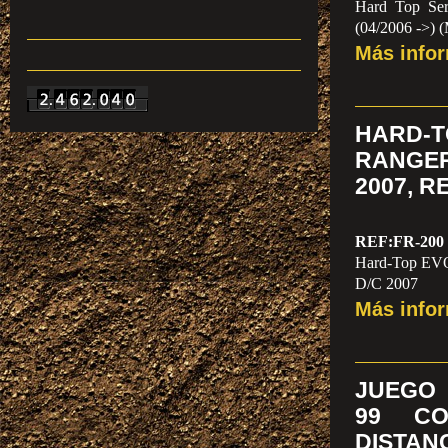
Hard Top Ser
(04/2006 ->)
ANTES 2.092
Más info
HARD-
RANGER
2007, R
REF:FR-200
Hard-Top EV
D/C 2007
ANTES 1.749
Más info
JUEGO
99 C
DISTANC