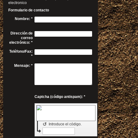
electronico
Formulario de contacto
Nombre:
*
Dirección de
correo
electrónico:
*
Teléfono/Fax:
*
Mensaje:
*
Captcha (código antispam): *
↺
Introduce el código.