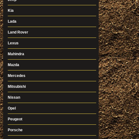
Kia
Lada
Land Rover
Lexus
Mahindra
Mazda
Mercedes
Mitsubishi
Nissan
Opel
Peugeot
Porsche