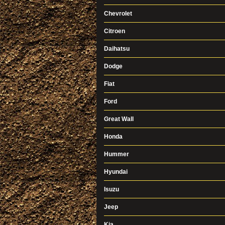
Chevrolet
Citroen
Daihatsu
Dodge
Fiat
Ford
Great Wall
Honda
Hummer
Hyundai
Isuzu
Jeep
Kia