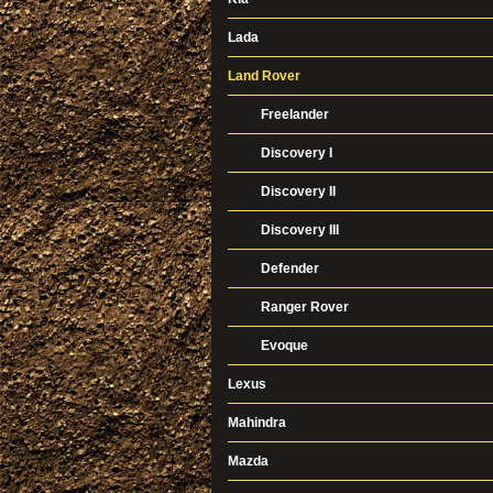
Lada
Land Rover
Freelander
Discovery I
Discovery II
Discovery III
Defender
Ranger Rover
Evoque
Lexus
Mahindra
Mazda