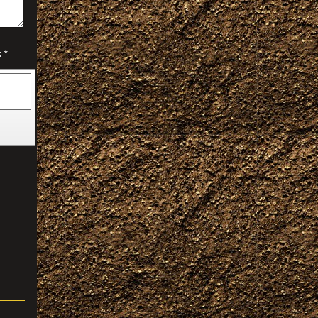
Captcha (código antispam): *
.