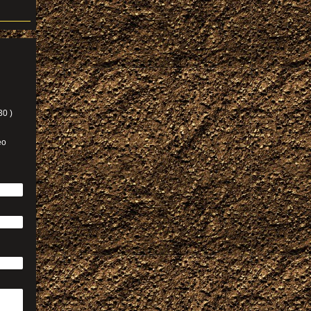
30 )
eo