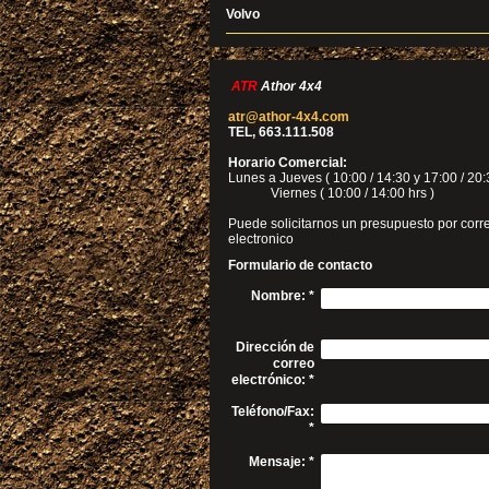
Volvo
ATR
Athor 4x4
atr@athor-4x4.com
TEL, 663.111.508
Horario Comercial:
Lunes a Jueves ( 10:00 / 14:30 y 17:00 / 20:
Viernes ( 10:00 / 14:00 hrs )
Puede solicitarnos un presupuesto por corr
electronico
Formulario de contacto
Nombre:
*
Dirección de
correo
electrónico:
*
Teléfono/Fax:
*
Mensaje:
*