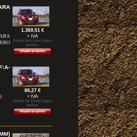
ARA
1.369,51
€
ARA
+ IVA
Gastos de Envio,Segun
JERO
destino
Añadir al carrito
:A-
86,27
€
)
+ IVA
Gastos de Envio,Segun
destino
Añadir al carrito
 MM)