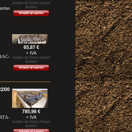
Gastos de Envio,Segun
destino
ertas
Añadir al carrito
65,87
€
+ IVA
 BAC-
Gastos de Envio,Segun
destino
Añadir al carrito
200
785,96
€
TA-
+ IVA
Gastos de Envio,Segun
destino
Añadir al carrito