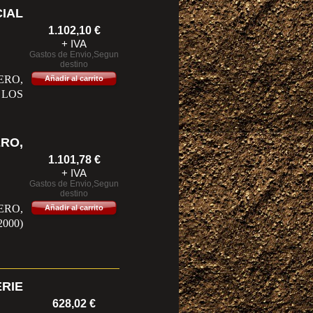
IAL
1.102,10
€
+ IVA
Gastos de Envio,Segun
destino
ERO,
Añadir al carrito
LOS
RO,
1.101,78
€
+ IVA
Gastos de Envio,Segun
destino
RO,
Añadir al carrito
000)
RIE
628,02
€