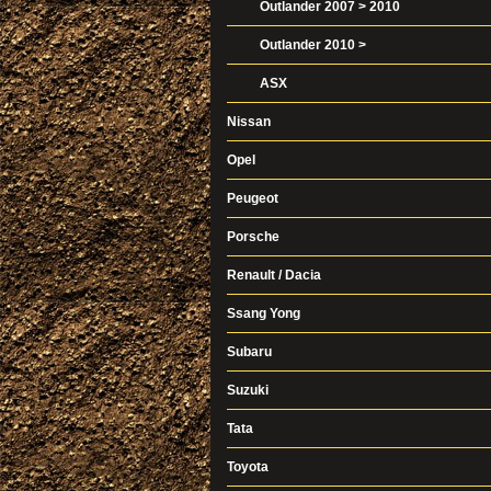
Outlander 2007 > 2010
Outlander 2010 >
ASX
Nissan
Opel
Peugeot
Porsche
Renault / Dacia
Ssang Yong
Subaru
Suzuki
Tata
Toyota