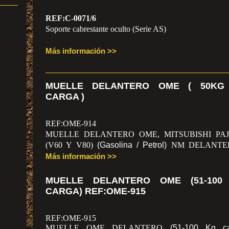
REF:C-0071/6
Soporte cabrestante oculto (Serie AS)
Más información >>
MUELLE DELANTERO OME ( 50KG
CARGA )
REF:OME-914
MUELLE DELANTERO OME, MITSUBISHI PA
(V60 Y V80)
(Gasolina / Petrol)
NM DELANTE
50KG DE CARGA )PRECIO POR UNIDAD
Más información >>
MUELLE DELANTERO OME (51-100
CARGA) REF:OME-915
REF:OME-915
MUELLE OME DELANTERO
(51-100 Kg ca