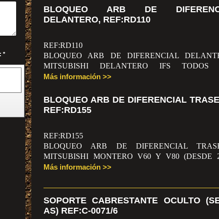
BLOQUEO ARB DE DIFERENC
DELANTERO, REF:RD110
REF:RD110
Captcha (código antispam): *
BLOQUEO ARB DE DIFERENCIAL DELANT
MITSUBISHI DELANTERO IFS TODOS 
MODELOS (PALIER 28 ESTRIAS)
Más información >>
.
BLOQUEO ARB DE DIFERENCIAL TRASE
REF:RD155
REF:RD155
BLOQUEO ARB DE DIFERENCIAL TRASE
MITSUBISHI MONTERO V60 Y V80 (DESDE 2
TRASERO
Más información >>
SOPORTE CABRESTANTE OCULTO (SE
AS) REF:C-0071/6