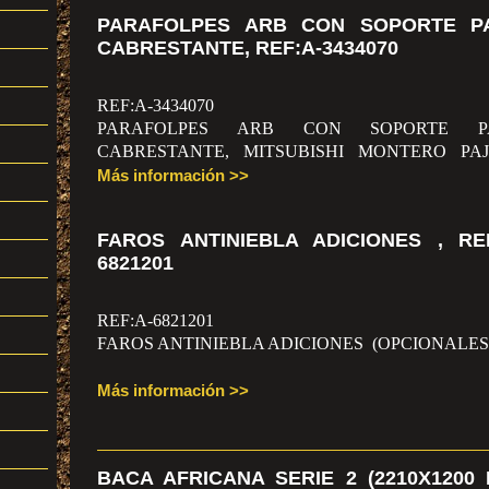
PARAFOLPES ARB CON SOPORTE P
CABRESTANTE, REF:A-3434070
REF:A-3434070
PARAFOLPES ARB CON SOPORTE P
CABRESTANTE, MITSUBISHI MONTERO PA
2007 V-80 (BK)
Más información >>
FAROS ANTINIEBLA ADICIONES , REF
6821201
REF:A-6821201
FAROS ANTINIEBLA ADICIONES
(OPCIONALES
Más información >>
BACA AFRICANA SERIE 2 (2210X1200