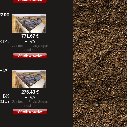
200
771,67
€
TA-
+ IVA
Gastos de Envio,Segun
destino
Añadir al carrito
:A-
276,43
€
 BK
+ IVA
PARA
Gastos de Envio,Segun
destino
Añadir al carrito