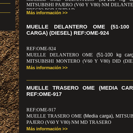
MITSUBISHI PAJERO (V60 Y V80) NM DELANTE
PRECIO POR UNIDAD
Más información >>
MUELLE DELANTERO OME (51-100
CARGA) (DIESEL) REF:OME-924
REF:OME-924
MUELLE DELANTERO OME
(51-100 kg car
MITSUBISHI MONTERO (V60 Y V80) DID (DIE
DELANTERO, PRECIO POR UNIDAD
Más información >>
MUELLE TRASERO OME (MEDIA CAR
REF:OME-917
REF:OME-917
MUELLE TRASERO OME
(Media carga)
, MITSUB
PAJERO (V60 Y V80) NM MD TRASERO
Más información >>