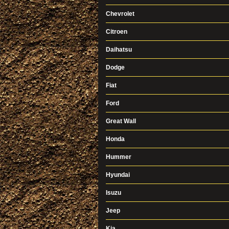
Chevrolet
Citroen
Daihatsu
Dodge
Fiat
Ford
Great Wall
Honda
Hummer
Hyundai
Isuzu
Jeep
Kia