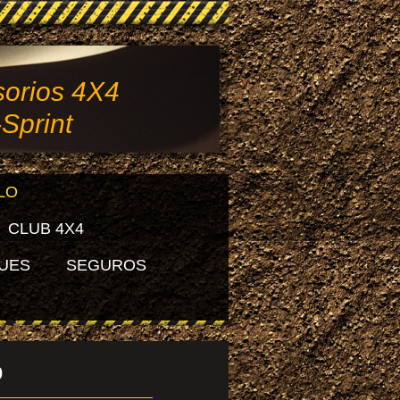
orios 4X4
-Sprint
LO
CLUB 4X4
UES
SEGUROS
0