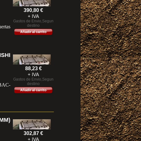
390,80
€
+ IVA
Gastos de Envio,Segun
destino
ertas
Añadir al carrito
SHI
88,23
€
+ IVA
Gastos de Envio,Segun
destino
 BAC-
Añadir al carrito
 MM)
302,87
€
+ IVA