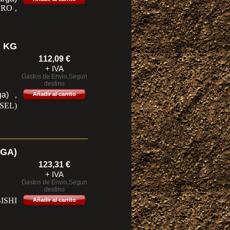
RO ,
 KG
112,09
€
+ IVA
Gastos de Envio,Segun
destino
ga)
,
Añadir al carrito
SEL)
GA)
123,31
€
+ IVA
Gastos de Envio,Segun
destino
ISHI
Añadir al carrito