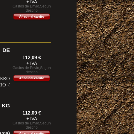
+ IVA
Gastos de Envio,Segun
destino
Añadir al carrito
 DE
112,09
€
+ IVA
Gastos de Envio,Segun
destino
JERO
Añadir al carrito
RO (
 KG
112,09
€
+ IVA
Gastos de Envio,Segun
destino
rga)
Añadir al carrito