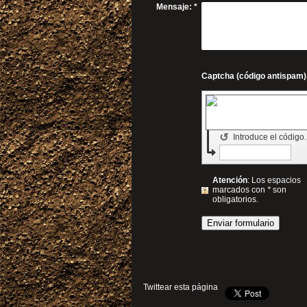
Mensaje:
*
↺
Introduce el código
Atención
: Los espacios
marcados con
*
son
obligatorios.
Twittear esta página