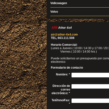
Volkswagen
Volvo
ATR
Athor 4x4
atr@athor-4x4.com
TEL, 663.111.508
Horario Comercial:
Lunes a Jueves ( 10:00 / 14:30 y 17:00 / 20:
Viernes ( 10:00 / 14:00 hrs )
Puede solicitarnos un presupuesto por corr
electronico
Formulario de contacto
Nombre:
*
Dirección de
correo
electrónico:
*
Teléfono/Fax:
*