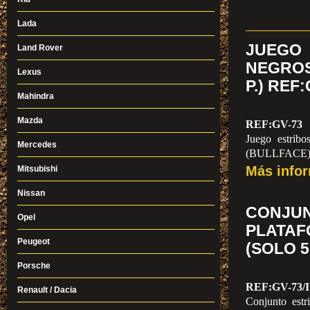
Lada
JUEGO
Land Rover
NEGROS
Lexus
P.) REF
Mahindra
Mazda
REF:GV-73
Juego estribo
Mercedes
(BULLFACE
Más info
Mitsubishi
Nissan
CONJ
Opel
PLATAF
Peugeot
(SOLO 5 
Porsche
REF:GV-73/I
Renault / Dacia
Conjunto estr