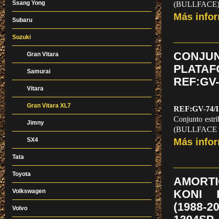
Ssang Yong
(BULLFACE
Más info
Subaru
Suzuki
CONJ
Gran Vitara
PLATAF
Samurai
REF:GV-
Vitara
Gran Vitara XL7
REF:GV-74/I
Conjunto estri
Jimny
(BULLFACE I
SX4
Más info
Tata
Toyota
AMORT
Volkswagen
KONI 
(1988-2
Volvo