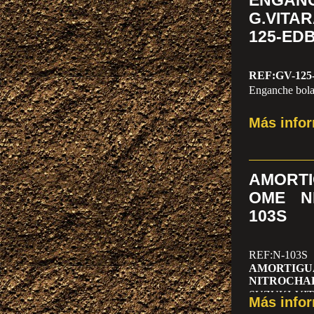
ENGA
G.VITA
125-ED
REF:GV-125
Enganche bola
Más info
AMORT
OME N
103S
REF:N-103S
AMORTI
NITROCHA
SUZUKI VI
Más info
2005)