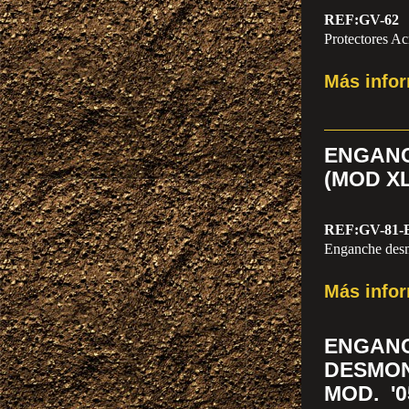
REF:GV-62
Protectores Ac
Más info
ENGAN
(MOD XL
REF:GV-81-
Enganche des
Más info
ENGA
DESMO
MOD. '0