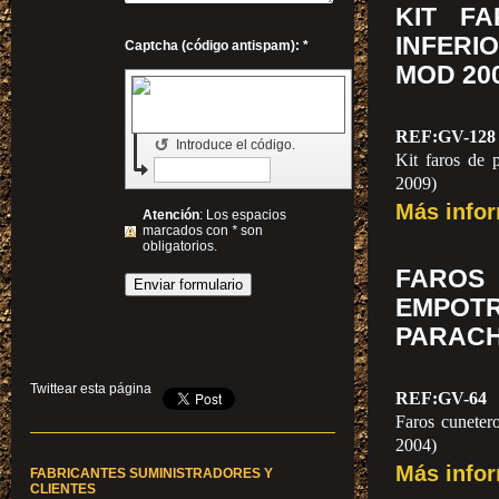
KIT F
INFERI
Captcha (código antispam): *
MOD 200
REF:GV-128
↺
Introduce el código.
Kit faros de 
2009)
Más info
Atención
: Los espacios
marcados con
*
son
obligatorios.
FAR
EMP
PARACH
Twittear esta página
REF:GV-64
Faros cunete
2004)
Más info
FABRICANTES SUMINISTRADORES Y
CLIENTES