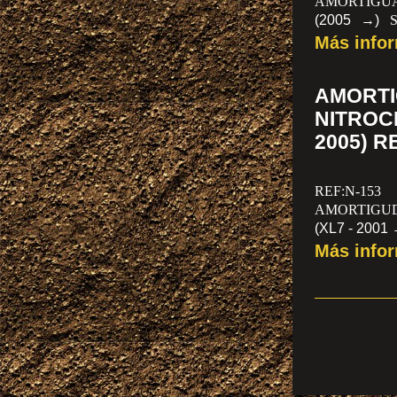
AMORTIGUA
(2005 →)
(TRASERO)
Más info
AMORT
NITROC
2005) R
REF:N-153
AMORTIGU
(XL7 - 2001
SUZUKI GR
Más info
POR UNIDA