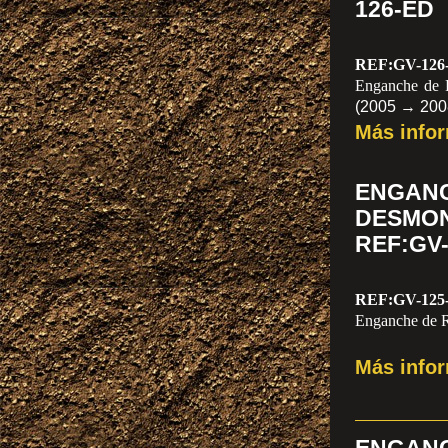
126-ED
REF:GV-126
Enganche de 
(2005 → 200
Más info
ENGA
DESMO
REF:GV
REF:GV-125
Enganche de R
Más info