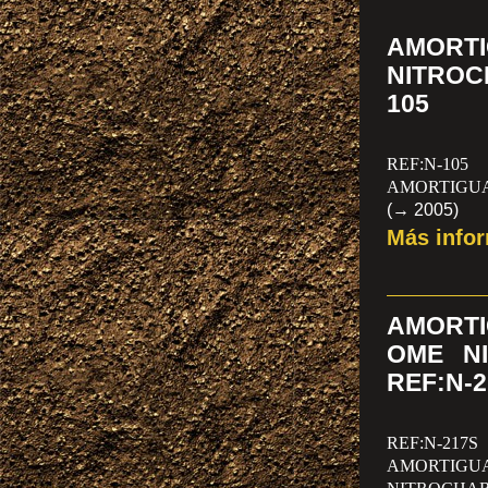
PRECIO PO
AMORT
NITROC
105
REF:N-105
AMORTIGUA
(→ 2005)
SUZUKI VI
Más info
UNIDAD
AMORTI
OME NI
REF:N-
REF:N-217S
AMORTIG