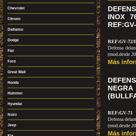
DEFEN
Chevrolet
INOX 7
Citroen
REF:GV-
Daihatsu
Dodge
REF:GV-72/I
Defensa dela
Fiat
(mod.desde 20
Más info
Ford
Great Wall
DEFENS
Honda
NEGR
Hummer
(BULLF
Hyundai
REF:GV-71
Isuzu
Defensa delan
Jeep
(mod.desde 2
Más info
Kia