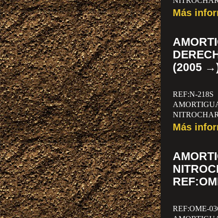
NITROCHAR
SUZUKI GR
Más info
IZDO) PREC
AMORT
DEREC
(2005 →
REF:N-218S
AMORTIG
NITROCHAR
SUZUKI GR
Más info
DCHO) PRE
AMORT
NITRO
REF:OM
REF:OME-03