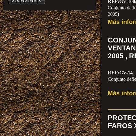
REF:GV-100
Conjunto defle
2005)
Más info
CONJU
VENTAN
2005 , 
REF:GV-14
Conjunto defle
Más info
PROT
FAROS X