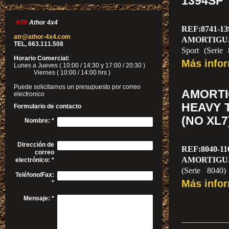
1394SP
ATR
Athor 4x4
REF:8741-13
atr@athor-4x4.com
AMORTIGU
TEL, 663.111.508
Sport (Serie 
Horario Comercial:
precio por u
Más info
Lunes a Jueves ( 10:00 / 14:30 y 17:00 / 20:30 )
Viernes ( 10:00 / 14:00 hrs )
Puede solicitarnos un presupuesto por correo
AMORT
electronico
HEAVY T
Formulario de contacto
(NO XL7
Nombre:
*
Dirección de
REF:8040-11
correo
AMORTIGU
electrónico:
*
(Serie 8040)
Teléfono/Fax:
UNIDAD
Más info
*
Mensaje:
*