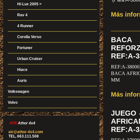
Hi-Lux 2005 >
Más info
Rav 4
4 Runner
Corolla Verso
BACA
REFORZ
Fortuner
REF:A-3
Urban Cruiser
REF:A-38000
Hiace
BACA AFRI
MM
Auris
Volkswagen
Más info
Volvo
JUEGO 
AFRIC
ATR
Athor 4x4
REF:A-3
atr@athor-4x4.com
TEL, 663.111.508