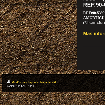
REF:90-
REF:90-5390
AMORTIGU
(Elev.max.has
Más info
Versión para imprimir
|
Mapa del sitio
© Athor 4x4 ( ATR 4x4 )