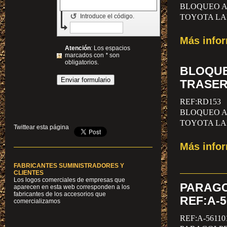
BLOQUEO A
↺
TOYOTA LAN
Introduce el código.
Más info
Atención
: Los espacios
marcados con
*
son
obligatorios.
BLOQUE
TRASER
REF:RD153
BLOQUEO A
TOYOTA LA
Twittear esta página
Más info
FABRICANTES SUMINISTRADORES Y
CLIENTES
Los logos comerciales de empresas que
PARAG
aparecen en esta web corresponden a los
fabricantes de los accesorios que
REF:A-5
comercializamos
REF:A-56110