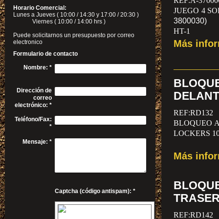
REF:A-37000
Horario Comercial:
JUEGO 4 S
Lunes a Jueves ( 10:00 / 14:30 y 17:00 / 20:30 )
3800030)
Viernes ( 10:00 / 14:00 hrs )
HT-1
Puede solicitarnos un presupuesto por correo
Más info
electronico
Formulario de contacto
Nombre:
*
BLOQUE
Dirección de
DELANT
correo
electrónico:
*
REF:RD132
Teléfono/Fax:
BLOQUEO A
*
LOCKERS 10
Mensaje:
*
Más info
BLOQUE
Captcha (código antispam): *
TRASER
REF:RD142