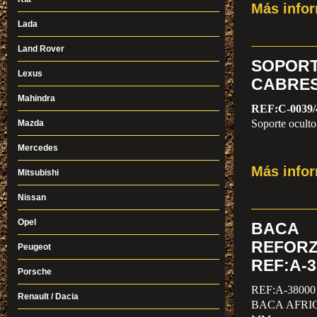
Más info
Lada
Land Rover
SOP
Lexus
CABREST
Mahindra
REF:C-0039/
Soporte oculto
Mazda
Mercedes
Más info
Mitsubishi
Nissan
Opel
BACA
REFORZ
Peugeot
REF:A-3
Porsche
REF:A-38000
Renault / Dacia
BACA AFRIC