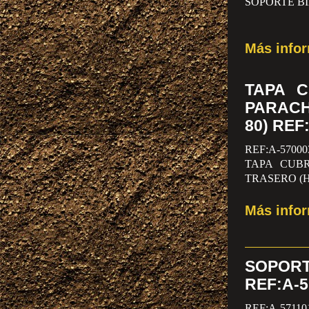
SOPORTE BI
Más info
TAPA 
PARAC
80) REF
REF:A-57000
TAPA CUB
TRASERO (H
Más info
SOPORT
REF:A-5
REF:A-57110