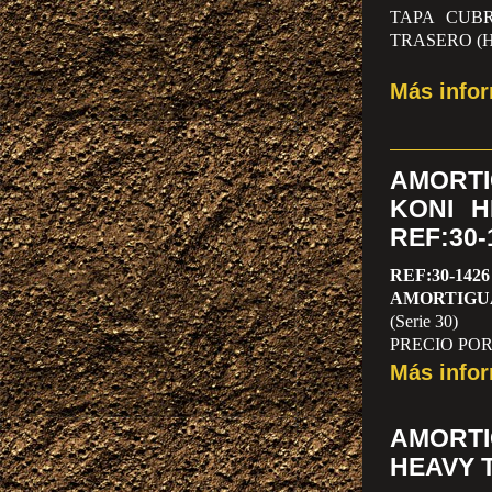
TAPA CUB
TRASERO (H
Más info
AMORT
KONI H
REF:30-
REF:30-1426
AMORTIGU
(Serie 30)
PRECIO PO
Más info
AMORT
HEAVY T