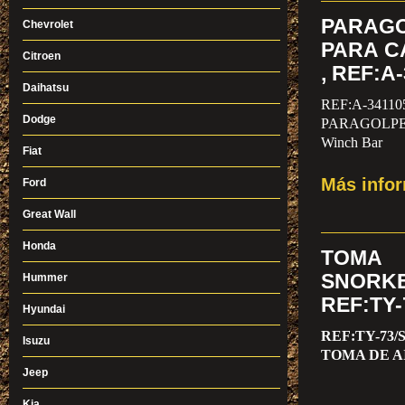
PARAG
Chevrolet
PARA C
Citroen
, REF:A
Daihatsu
REF:A-34110
Dodge
PARAGOLPE
Winch Bar
Fiat
Más info
Ford
Great Wall
Honda
TOMA
SNORK
Hummer
REF:TY-
Hyundai
REF:TY-73/
Isuzu
TOMA DE A
Jeep
Kia