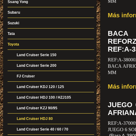
MM
Ssang Yong
Subaru
Más info
Suzuki
BACA
Tata
REFORZ
Toyota
REF:A-3
Land Cruiser Serie 150
REF:A-38000
Land Cruiser Serie 200
BACA AFRI
MM
FJ Cruiser
Más info
Land Cruiser KDJ 120 / 125
Land Cruiser HDJ 100 / HZJ105
JUEGO 
Land Cruiser KZJ 90/95
AFRIANA
Land Cruiser HDJ 80
REF:A-37000
JUEGO 6 SO
Land Cruiser Serie 40 / 60 / 70
(Para A-380